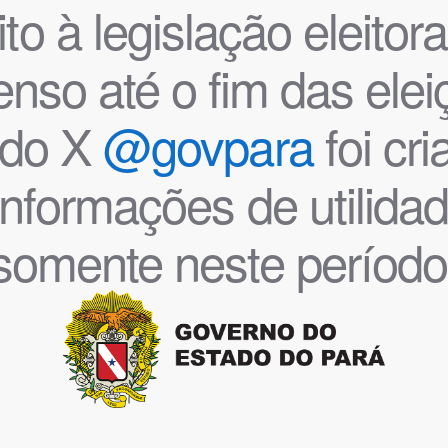
o à legislação eleitoral
nso até o fim das ele
l do X
@govpara
foi cr
informações de utilida
somente neste período