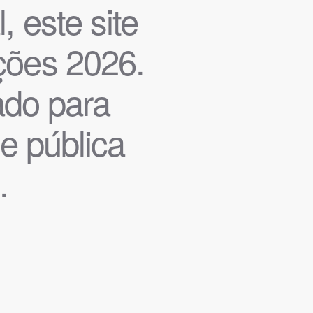
, este site
ições 2026.
iado para
de pública
.