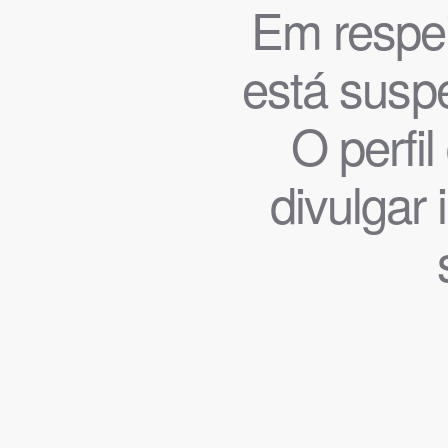
Em respeit
está suspe
O perfi
divulgar 