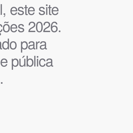
, este site
ições 2026.
iado para
de pública
.