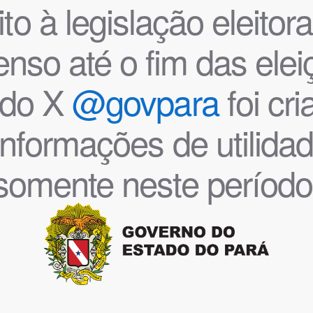
o à legislação eleitoral
nso até o fim das ele
l do X
@govpara
foi cr
informações de utilida
somente neste período