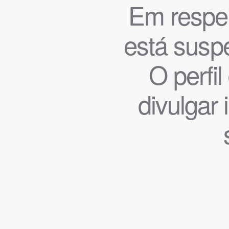
Em respeit
está suspe
O perfi
divulgar 