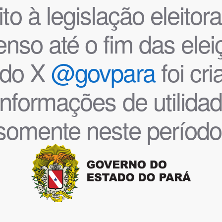
o à legislação eleitoral
nso até o fim das ele
l do X
@govpara
foi cr
informações de utilida
somente neste período