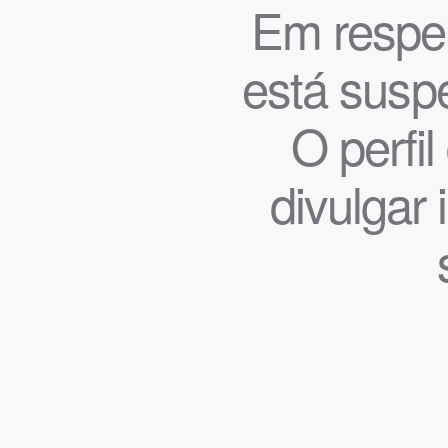
Em respeit
está suspe
O perfi
divulgar 