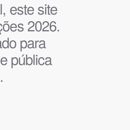
, este site
ições 2026.
iado para
de pública
.