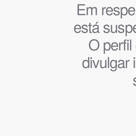
Em respeit
está suspe
O perfi
divulgar 