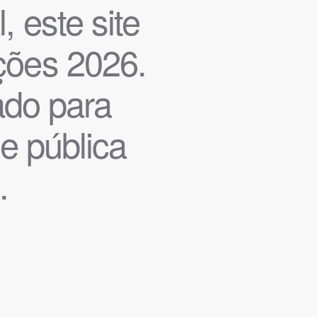
, este site
ições 2026.
iado para
de pública
.