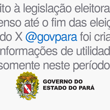
o à legislação eleitoral
nso até o fim das ele
l do X
@govpara
foi cr
informações de utilida
somente neste período