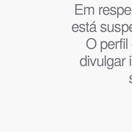
Em respeit
está suspe
O perfi
divulgar 