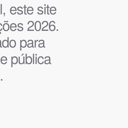
, este site
ições 2026.
iado para
de pública
.