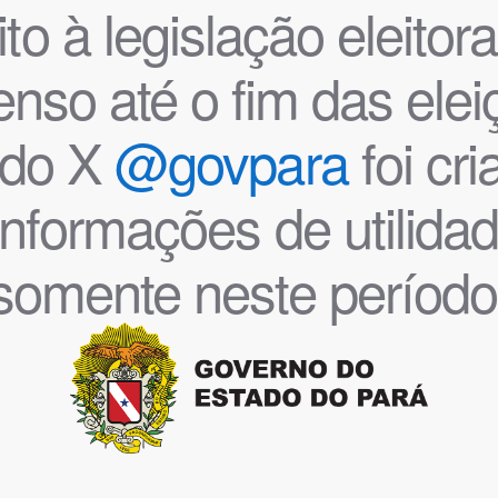
o à legislação eleitoral
nso até o fim das ele
l do X
@govpara
foi cr
informações de utilida
somente neste período