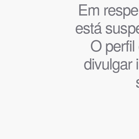
Em respeit
está suspe
O perfi
divulgar 