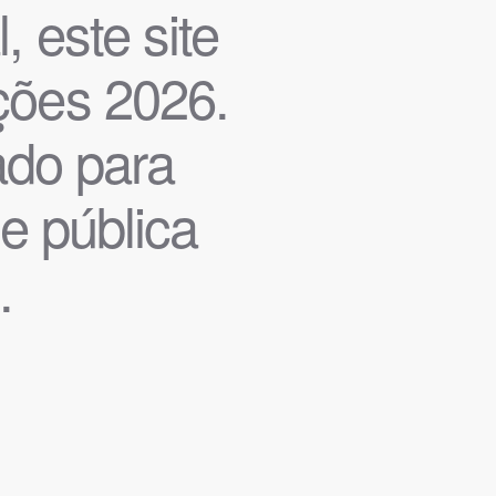
, este site
ições 2026.
iado para
de pública
.