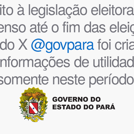
o à legislação eleitoral
nso até o fim das ele
l do X
@govpara
foi cr
informações de utilida
somente neste período