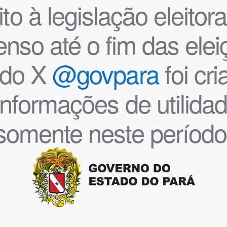
o à legislação eleitoral
nso até o fim das ele
l do X
@govpara
foi cr
informações de utilida
somente neste período