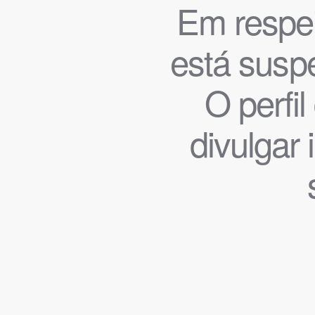
Em respeit
está suspe
O perfi
divulgar 