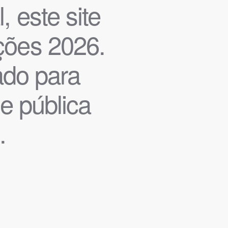
, este site
ições 2026.
iado para
de pública
.