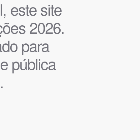
, este site
ições 2026.
iado para
de pública
.