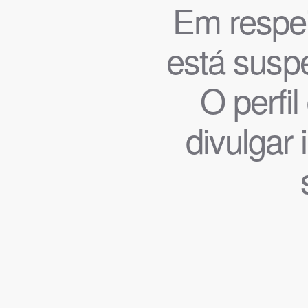
Em respeit
está suspe
O perfi
divulgar 