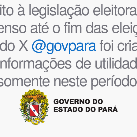
o à legislação eleitoral
nso até o fim das ele
l do X
@govpara
foi cr
informações de utilida
somente neste período