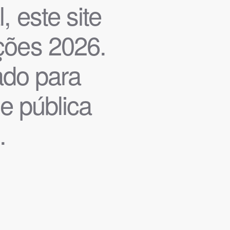
, este site
ições 2026.
iado para
de pública
.