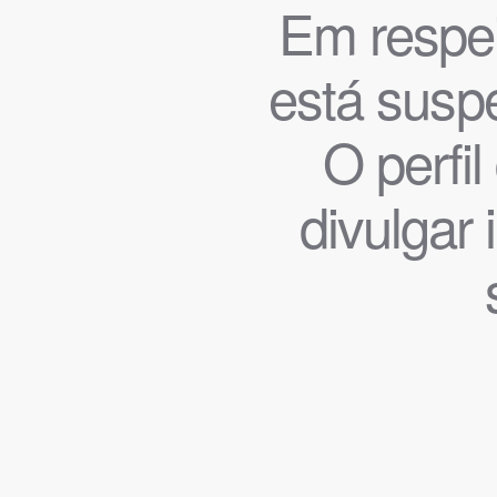
Em respeit
está suspe
O perfi
divulgar 