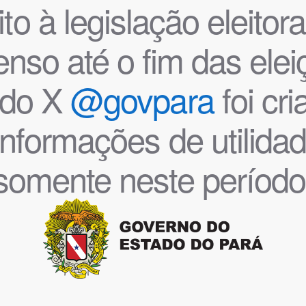
o à legislação eleitoral
nso até o fim das ele
l do X
@govpara
foi cr
informações de utilida
somente neste período