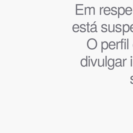
Em respeit
está suspe
O perfi
divulgar 