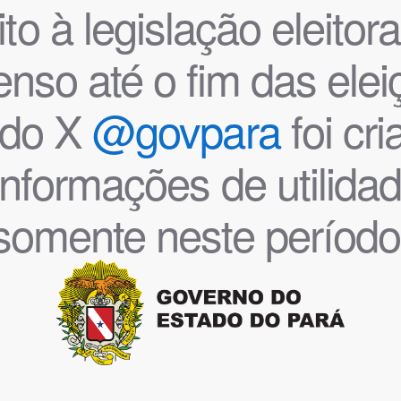
o à legislação eleitoral
nso até o fim das ele
l do X
@govpara
foi cr
informações de utilida
somente neste período