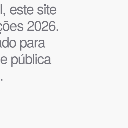
, este site
ições 2026.
iado para
de pública
.