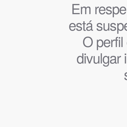
Em respeit
está suspe
O perfi
divulgar 