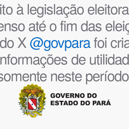
o à legislação eleitoral
nso até o fim das ele
l do X
@govpara
foi cr
informações de utilida
somente neste período