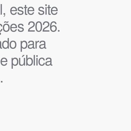
, este site
ições 2026.
iado para
de pública
.