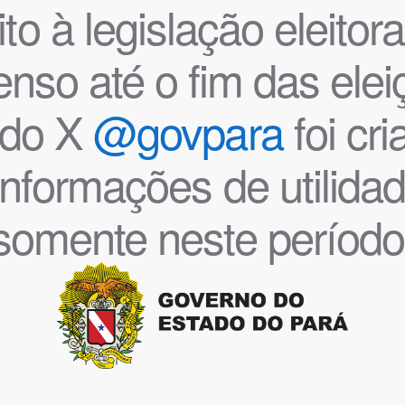
o à legislação eleitoral
nso até o fim das ele
l do X
@govpara
foi cr
informações de utilida
somente neste período