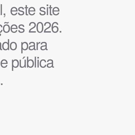
, este site
ições 2026.
iado para
de pública
.