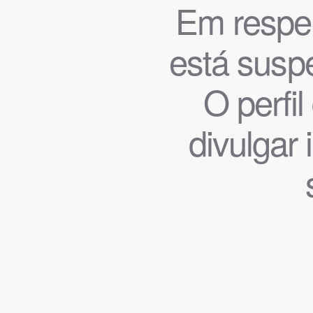
Em respeit
está suspe
O perfi
divulgar 