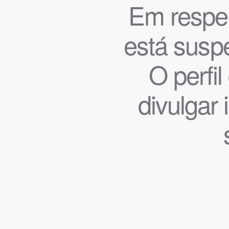
Em respeit
está suspe
O perfi
divulgar 