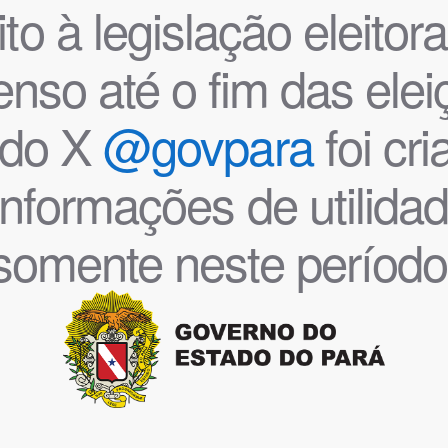
o à legislação eleitoral
nso até o fim das ele
l do X
@govpara
foi cr
informações de utilida
somente neste período