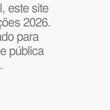
, este site
ições 2026.
iado para
de pública
.