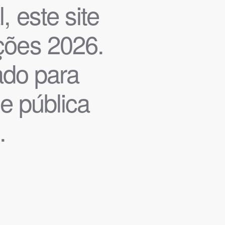
, este site
ições 2026.
iado para
de pública
.