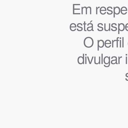
Em respeit
está suspe
O perfi
divulgar 