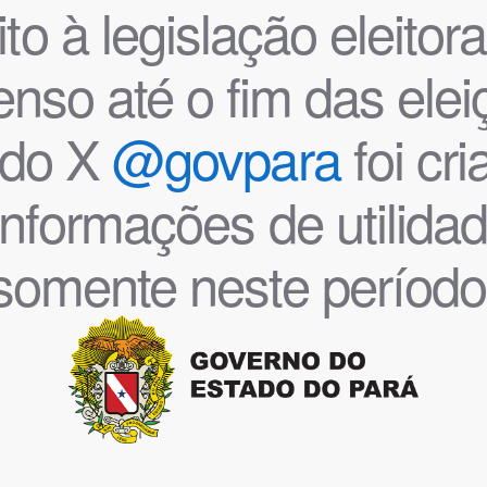
o à legislação eleitoral
nso até o fim das ele
l do X
@govpara
foi cr
informações de utilida
somente neste período