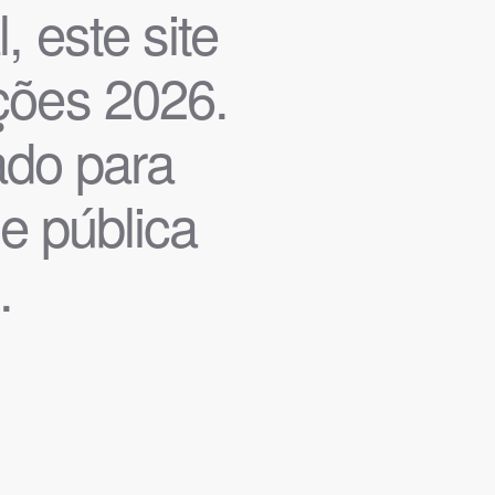
, este site
ições 2026.
iado para
de pública
.