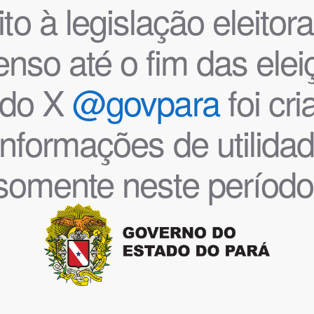
o à legislação eleitoral
nso até o fim das ele
l do X
@govpara
foi cr
informações de utilida
somente neste período