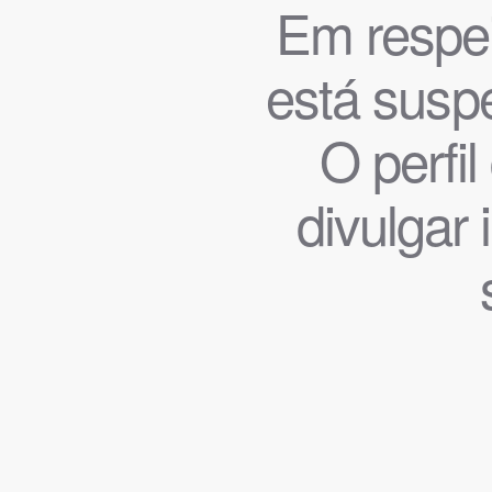
Em respeit
está suspe
O perfi
divulgar 