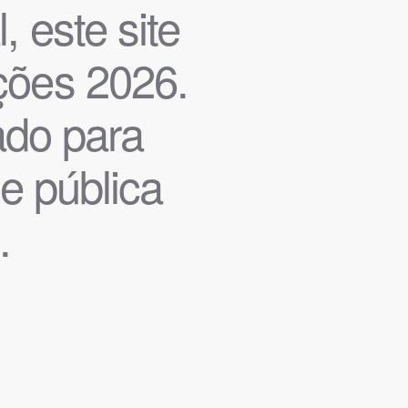
, este site
ições 2026.
iado para
de pública
.