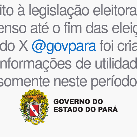
o à legislação eleitoral
nso até o fim das ele
l do X
@govpara
foi cr
informações de utilida
somente neste período