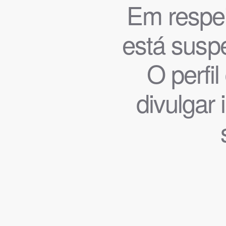
Em respeit
está suspe
O perfi
divulgar 