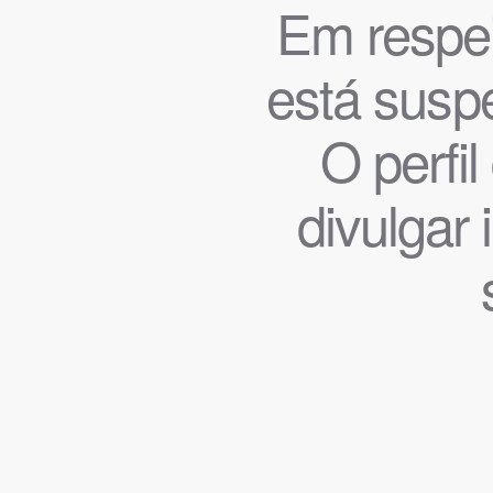
Em respeit
está suspe
O perfi
divulgar 