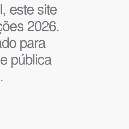
, este site
ições 2026.
iado para
de pública
.