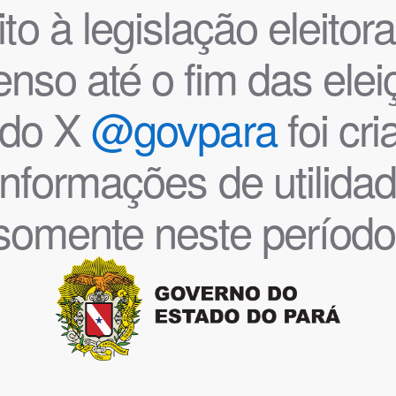
o à legislação eleitoral
nso até o fim das ele
l do X
@govpara
foi cr
informações de utilida
somente neste período