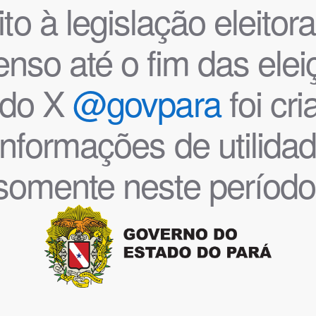
o à legislação eleitoral
nso até o fim das ele
l do X
@govpara
foi cr
informações de utilida
somente neste período