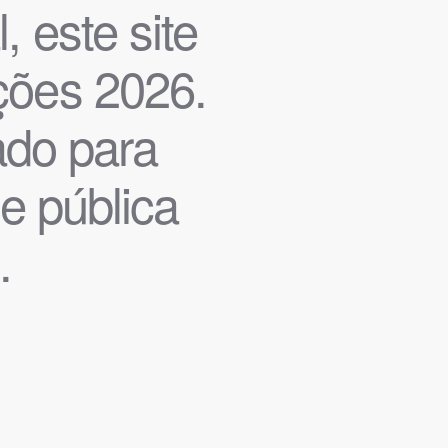
, este site
ições 2026.
iado para
de pública
.