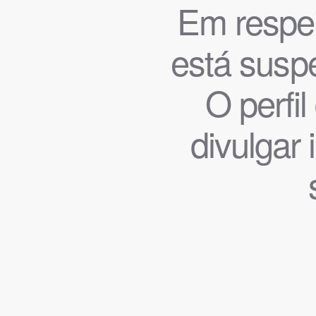
Em respeit
está suspe
O perfi
divulgar 