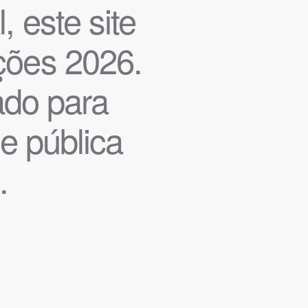
, este site
ições 2026.
iado para
de pública
.