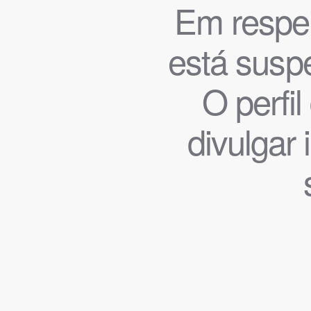
Em respeit
está suspe
O perfi
divulgar 