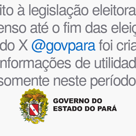
o à legislação eleitoral
nso até o fim das ele
l do X
@govpara
foi cr
informações de utilida
somente neste período